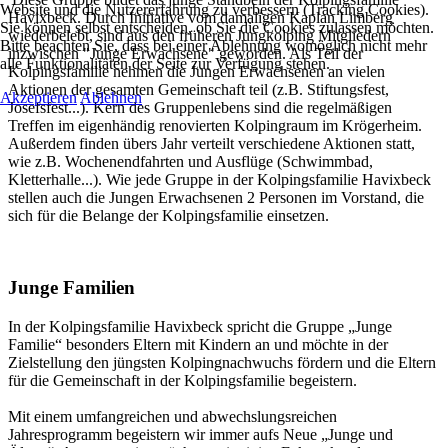
Website und die Nutzererfahrung zu verbessern (Tracking Cookies).
Havixbeck. Durch Initiative vom damaligen Kaplan Limberg
Sie können selbst entscheiden, ob Sie die Cookies zulassen möchten.
wiederbelebt, sind aus den früheren Jungkolping Mitgliedern
Bitte beachten Sie, dass bei einer Ablehnung womöglich nicht mehr
inzwischen "Junge Erwachsene" geworden. Als Teil der
alle Funktionalitäten der Seite zur Verfügung stehen.
Kolpingsfamilie nehmen die Jungen Erwachsenen an vielen
Aktionen der gesamten Gemeinschaft teil (z.B. Stiftungsfest,
Akzeptieren
Ablehnen
Josefsfest...). Kern des Gruppenlebens sind die regelmäßigen
Treffen im eigenhändig renovierten Kolpingraum im Krögerheim.
Außerdem finden übers Jahr verteilt verschiedene Aktionen statt,
wie z.B. Wochenendfahrten und Ausflüge (Schwimmbad,
Kletterhalle...). Wie jede Gruppe in der Kolpingsfamilie Havixbeck
stellen auch die Jungen Erwachsenen 2 Personen im Vorstand, die
sich für die Belange der Kolpingsfamilie einsetzen.
Junge Familien
In der Kolpingsfamilie Havixbeck spricht die Gruppe „Junge
Familie“ besonders Eltern mit Kindern an und möchte in der
Zielstellung den jüngsten Kolpingnachwuchs fördern und die Eltern
für die Gemeinschaft in der Kolpingsfamilie begeistern.
Mit einem umfangreichen und abwechslungsreichen
Jahresprogramm begeistern wir immer aufs Neue „Junge und