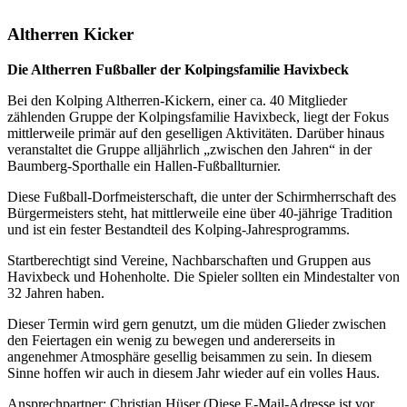
Altherren Kicker
Die Altherren Fußballer der Kolpingsfamilie Havixbeck
Bei den Kolping Altherren-Kickern, einer ca. 40 Mitglieder
zählenden Gruppe der Kolpingsfamilie Havixbeck, liegt der Fokus
mittlerweile primär auf den geselligen Aktivitäten. Darüber hinaus
veranstaltet die Gruppe alljährlich „zwischen den Jahren“ in der
Baumberg-Sporthalle ein Hallen-Fußballturnier.
Diese Fußball-Dorfmeisterschaft, die unter der Schirmherrschaft des
Bürgermeisters steht, hat mittlerweile eine über 40-jährige Tradition
und ist ein fester Bestandteil des Kolping-Jahresprogramms.
Startberechtigt sind Vereine, Nachbarschaften und Gruppen aus
Havixbeck und Hohenholte. Die Spieler sollten ein Mindestalter von
32 Jahren haben.
Dieser Termin wird gern genutzt, um die müden Glieder zwischen
den Feiertagen ein wenig zu bewegen und andererseits in
angenehmer Atmosphäre gesellig beisammen zu sein. In diesem
Sinne hoffen wir auch in diesem Jahr wieder auf ein volles Haus.
Ansprechpartner: Christian Hüser (
Diese E-Mail-Adresse ist vor