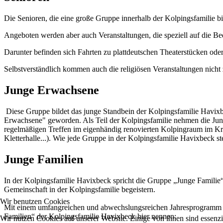
Die Senioren, die eine große Gruppe innerhalb der Kolpingsfamilie bil
Angeboten werden aber auch Veranstaltungen, die speziell auf die Bed
Darunter befinden sich Fahrten zu plattdeutschen Theaterstücken ode
Selbstverständlich kommen auch die religiösen Veranstaltungen nicht 
Junge Erwachsene
Diese Gruppe bildet das junge Standbein der Kolpingsfamilie Havixb
Erwachsene" geworden. Als Teil der Kolpingsfamilie nehmen die Junge
regelmäßigen Treffen im eigenhändig renovierten Kolpingraum im Kr
Kletterhalle...). Wie jede Gruppe in der Kolpingsfamilie Havixbeck s
Junge Familien
In der Kolpingsfamilie Havixbeck spricht die Gruppe „Junge Familie“
Gemeinschaft in der Kolpingsfamilie begeistern.
Wir benutzen Cookies
Mit einem umfangreichen und abwechslungsreichen Jahresprogramm be
Familien“ der Kolpingsfamilie Havixbeck hier nennen:
Wir nutzen Cookies auf unserer Website. Einige von ihnen sind essenzi