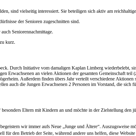
den, sind vielseitig interessiert. Sie beteiligen sich aktiv am reichha
ürfnisse der Senioren zugeschnitten sind.
r auch Seniorennachmittage.
zu kurz.
eck. Durch Initiative vom damaligen Kaplan Limberg wiederbelebt, si
n Erwachsenen an vielen Aktionen der gesamten Gemeinschaft teil (z.B.
ögerheim. Außerdem finden übers Jahr verteilt verschiedene Aktionen
tellen auch die Jungen Erwachsenen 2 Personen im Vorstand, die sich fü
 besonders Eltern mit Kindern an und möchte in der Zielstellung den j
geistern wir immer aufs Neue „Junge und Ältere“. Auszugsweise möch
ell für den Betrieb der Seite, während andere uns helfen, diese Websit