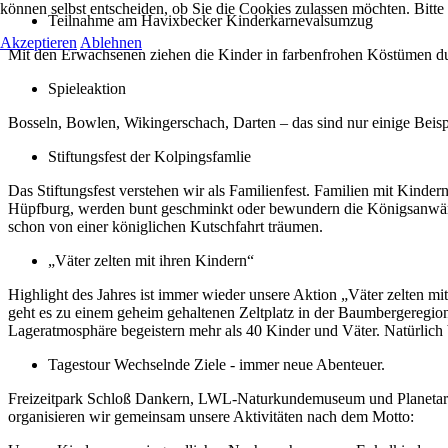
können selbst entscheiden, ob Sie die Cookies zulassen möchten. Bitte
Teilnahme am Havixbecker Kinderkarnevalsumzug
Akzeptieren
Ablehnen
Mit den Erwachsenen ziehen die Kinder in farbenfrohen Köstümen du
Spieleaktion
Bosseln, Bowlen, Wikingerschach, Darten – das sind nur einige Beisp
Stiftungsfest der Kolpingsfamlie
Das Stiftungsfest verstehen wir als Familienfest. Familien mit Kinder
Hüpfburg, werden bunt geschminkt oder bewundern die Königsanwärte
schon von einer königlichen Kutschfahrt träumen.
„Väter zelten mit ihren Kindern“
Highlight des Jahres ist immer wieder unsere Aktion „Väter zelten m
geht es zu einem geheim gehaltenen Zeltplatz in der Baumbergeregion
Lageratmosphäre begeistern mehr als 40 Kinder und Väter. Natürlich
Tagestour Wechselnde Ziele - immer neue Abenteuer.
Freizeitpark Schloß Dankern, LWL-Naturkundemuseum und Planetarium
organisieren wir gemeinsam unsere Aktivitäten nach dem Motto: