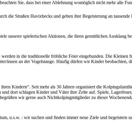
 beachten Sie, dass bei einer Ablehnung womöglich nicht mehr alle Funk
rch die Straßen Havixbecks und geben ihre Begeisterung an tausende 
iele unserer spielerischen Aktionen, die ihren gemütlichen Ausklang b
n werden in die traditionelle fröhliche Feier eingebunden. Die Kleinen 
r/innen an der Vogelstange. Häufig dürfen wir Kinder beobachten, di
it ihren Kindern“. Seit mehr als 30 Jahren organisiert die Kolpingsfa
 und dort schlagen Kinder und Väter ihre Zelte auf. Spiele, Lagerfeuer
 begrüßen wir gerne auch Nichtkolpingmitglieder zu dieser Wochenend
, u.s.w. : wir suchen und finden immer neue Ziele und begeistern u