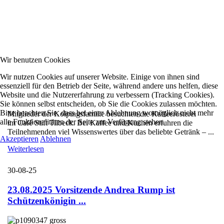
Wir benutzen Cookies
Wir nutzen Cookies auf unserer Website. Einige von ihnen sind
essenziell für den Betrieb der Seite, während andere uns helfen, diese
Website und die Nutzererfahrung zu verbessern (Tracking Cookies).
Sie können selbst entscheiden, ob Sie die Cookies zulassen möchten.
Bitte beachten Sie, dass bei einer Ablehnung womöglich nicht mehr
Mitglieder der Kolpingsfamilie besuchten die Kaffeerösterei
alle Funktionalitäten der Seite zur Verfügung stehen.
im Café Stift Tilbeck. Bei Kaffee und Kuchen erfuhren die
Teilnehmenden viel Wissenswertes über das beliebte Getränk – ...
Akzeptieren
Ablehnen
Weiterlesen
30-08-25
23.08.2025 Vorsitzende Andrea Rump ist
Schützenkönigin ...