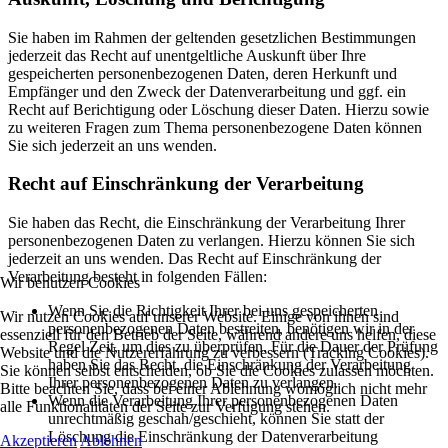
Sie haben im Rahmen der geltenden gesetzlichen Bestimmungen
jederzeit das Recht auf unentgeltliche Auskunft über Ihre
gespeicherten personenbezogenen Daten, deren Herkunft und
Empfänger und den Zweck der Datenverarbeitung und ggf. ein
Recht auf Berichtigung oder Löschung dieser Daten. Hierzu sowie
zu weiteren Fragen zum Thema personenbezogene Daten können
Sie sich jederzeit an uns wenden.
Recht auf Einschränkung der Verarbeitung
Sie haben das Recht, die Einschränkung der Verarbeitung Ihrer
personenbezogenen Daten zu verlangen. Hierzu können Sie sich
jederzeit an uns wenden. Das Recht auf Einschränkung der
Verarbeitung besteht in folgenden Fällen:
Wir benutzen Cookies
Wenn Sie die Richtigkeit Ihrer bei uns gespeicherten
Wir nutzen Cookies auf unserer Website. Einige von ihnen sind
personenbezogenen Daten bestreiten, benötigen wir in der
essenziell für den Betrieb der Seite, während andere uns helfen, diese
Regel Zeit, um dies zu überprüfen. Für die Dauer der Prüfung
Website und die Nutzererfahrung zu verbessern (Tracking Cookies).
haben Sie das Recht, die Einschränkung der Verarbeitung
Sie können selbst entscheiden, ob Sie die Cookies zulassen möchten.
Ihrer personenbezogenen Daten zu verlangen.
Bitte beachten Sie, dass bei einer Ablehnung womöglich nicht mehr
Wenn die Verarbeitung Ihrer personenbezogenen Daten
alle Funktionalitäten der Seite zur Verfügung stehen.
unrechtmäßig geschah/geschieht, können Sie statt der
Löschung die Einschränkung der Datenverarbeitung
Akzeptieren
Ablehnen