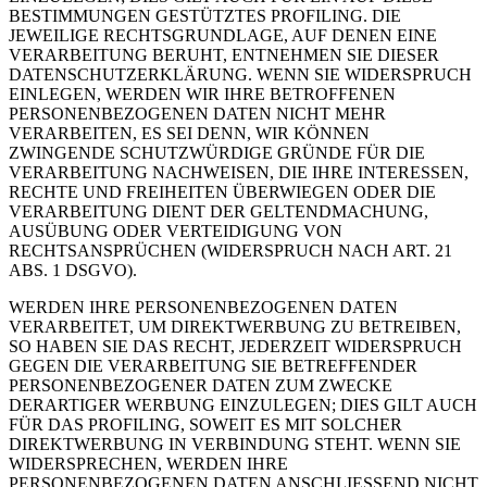
BESTIMMUNGEN GESTÜTZTES PROFILING. DIE
JEWEILIGE RECHTSGRUNDLAGE, AUF DENEN EINE
VERARBEITUNG BERUHT, ENTNEHMEN SIE DIESER
DATENSCHUTZERKLÄRUNG. WENN SIE WIDERSPRUCH
EINLEGEN, WERDEN WIR IHRE BETROFFENEN
PERSONENBEZOGENEN DATEN NICHT MEHR
VERARBEITEN, ES SEI DENN, WIR KÖNNEN
ZWINGENDE SCHUTZWÜRDIGE GRÜNDE FÜR DIE
VERARBEITUNG NACHWEISEN, DIE IHRE INTERESSEN,
RECHTE UND FREIHEITEN ÜBERWIEGEN ODER DIE
VERARBEITUNG DIENT DER GELTENDMACHUNG,
AUSÜBUNG ODER VERTEIDIGUNG VON
RECHTSANSPRÜCHEN (WIDERSPRUCH NACH ART. 21
ABS. 1 DSGVO).
WERDEN IHRE PERSONENBEZOGENEN DATEN
VERARBEITET, UM DIREKTWERBUNG ZU BETREIBEN,
SO HABEN SIE DAS RECHT, JEDERZEIT WIDERSPRUCH
GEGEN DIE VERARBEITUNG SIE BETREFFENDER
PERSONENBEZOGENER DATEN ZUM ZWECKE
DERARTIGER WERBUNG EINZULEGEN; DIES GILT AUCH
FÜR DAS PROFILING, SOWEIT ES MIT SOLCHER
DIREKTWERBUNG IN VERBINDUNG STEHT. WENN SIE
WIDERSPRECHEN, WERDEN IHRE
PERSONENBEZOGENEN DATEN ANSCHLIESSEND NICHT