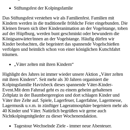
Stiftungsfest der Kolpingsfamlie
Das Stiftungsfest verstehen wir als Familienfest. Familien mit
Kindern werden in die traditionelle fröhliche Feier eingebunden. Die
Kleinen freuen sich über Kinderanimation an der Vogelstange, toben
auf der Hüpfburg, werden bunt geschminkt oder bewundern die
Königsanwärter/innen an der Vogelstange. Häufig dürfen wir
Kinder beobachten, die begeistert das spannende Vogelschießen
verfolgen und heimlich schon von einer königlichen Kutschfahrt
träumen.
„Väter zelten mit ihren Kindern“
Highlight des Jahres ist immer wieder unsere Aktion „Väter zelten
mit ihren Kindern“. Seit mehr als 30 Jahren organisiert die
Kolpingsfamilie Havixbeck dieses spannende Väter-Kinder-
Event.Mit dem Fahrrad geht es zu einem geheim gehaltenen
Zeltplatz in der Baumbergeregion und dort schlagen Kinder und
Väter ihre Zelte auf. Spiele, Lagerfeuer, Lagerfahne, Lagermesse,
Lagermusik u.v.m. in zünftiger Lageratmosphäre begeistern mehr als
40 Kinder und Väter. Natürlich begrüßen wir gerne auch
Nichtkolpingmitglieder zu dieser Wochenendaktion.
Tagestour Wechselnde Ziele - immer neue Abenteuer.