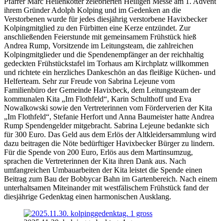
Pfarrer Marc Heilenkötter zelebrierten Heiligen Messe am 1. Advent
ihrem Gründer Adolph Kolping und im Gedenken an die
Verstorbenen wurde für jedes diesjährig verstorbene Havixbecker
Kolpingmitglied zu den Fürbitten eine Kerze entzündet. Zur
anschließenden Feierstunde mit gemeinsamem Frühstück hieß
Andrea Rump, Vorsitzende im Leitungsteam, die zahlreichen
Kolpingmitglieder und die Spendenempfänger an der reichhaltig
gedeckten Frühstückstafel im Torhaus am Kirchplatz willkommen
und richtete ein herzliches Dankeschön an das fleißige Küchen- und
Helferteam. Sehr zur Freude von Sabrina Lejeune vom
Familienbüro der Gemeinde Havixbeck, dem Leitungsteam der
kommunalen Kita „Im Flothfeld“, Karin Schulthoff und Eva
Nowalkowski sowie den Vertreterinnen vom Förderverien der Kita
„Im Flothfeld“, Stefanie Herfort und Anna Baumeister hatte Andrea
Rump Spendengelder mitgebracht. Sabrina Lejeune bedankte sich
für 300 Euro. Das Geld aus dem Erlös der Altkleidersammlung wird
dazu beitragen die Nöte bedürftiger Havixbecker Bürger zu lindern.
Für die Spende von 200 Euro, Erlös aus dem Martinsumzug,
sprachen die Vertreterinnen der Kita ihren Dank aus. Nach
umfangreichen Umbauarbeiten der Kita leistet die Spende einen
Beitrag zum Bau der Bobbycar Bahn im Gartenbereich. Nach einem
unterhaltsamen Miteinander mit westfälischem Frühstück fand der
diesjährige Gedenktag einen harmonischen Ausklang.