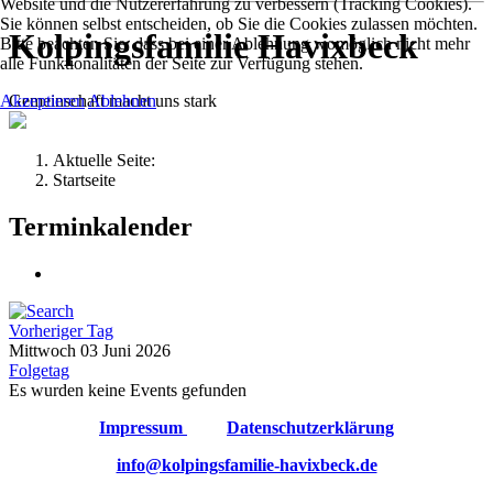
Website und die Nutzererfahrung zu verbessern (Tracking Cookies).
Sie können selbst entscheiden, ob Sie die Cookies zulassen möchten.
Kolpingsfamilie Havixbeck
Bitte beachten Sie, dass bei einer Ablehnung womöglich nicht mehr
alle Funktionalitäten der Seite zur Verfügung stehen.
Gemeinschaft macht uns stark
Akzeptieren
Ablehnen
Aktuelle Seite:
Startseite
Terminkalender
Vorheriger Tag
Mittwoch 03 Juni 2026
Folgetag
Es wurden keine Events gefunden
Impressum
Datenschutzerklärung
info@kolpingsfamilie-havixbeck.de