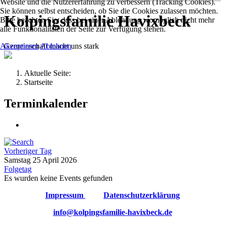
Website und die Nutzererfahrung zu verbessern (Tracking Cookies).
Sie können selbst entscheiden, ob Sie die Cookies zulassen möchten.
Kolpingsfamilie Havixbeck
Bitte beachten Sie, dass bei einer Ablehnung womöglich nicht mehr
alle Funktionalitäten der Seite zur Verfügung stehen.
Gemeinschaft macht uns stark
Akzeptieren
Ablehnen
Aktuelle Seite:
Startseite
Terminkalender
Vorheriger Tag
Samstag 25 April 2026
Folgetag
Es wurden keine Events gefunden
Impressum
Datenschutzerklärung
info@kolpingsfamilie-havixbeck.de