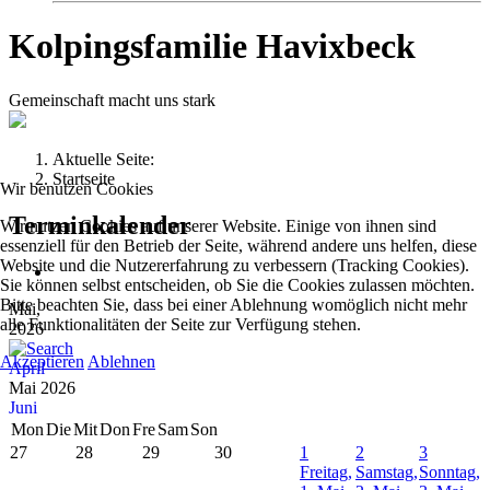
Kolpingsfamilie Havixbeck
Gemeinschaft macht uns stark
Aktuelle Seite:
Startseite
Wir benutzen Cookies
Terminkalender
Wir nutzen Cookies auf unserer Website. Einige von ihnen sind
essenziell für den Betrieb der Seite, während andere uns helfen, diese
Website und die Nutzererfahrung zu verbessern (Tracking Cookies).
Sie können selbst entscheiden, ob Sie die Cookies zulassen möchten.
Bitte beachten Sie, dass bei einer Ablehnung womöglich nicht mehr
Mai,
alle Funktionalitäten der Seite zur Verfügung stehen.
2026
Akzeptieren
Ablehnen
April
Mai 2026
Juni
Mon
Die
Mit
Don
Fre
Sam
Son
27
28
29
30
1
2
3
Freitag,
Samstag,
Sonntag,