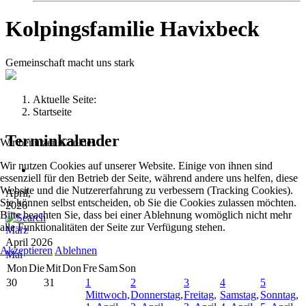
Kolpingsfamilie Havixbeck
Gemeinschaft macht uns stark
Aktuelle Seite:
Startseite
Terminkalender
Wir benutzen Cookies
Wir nutzen Cookies auf unserer Website. Einige von ihnen sind
essenziell für den Betrieb der Seite, während andere uns helfen, diese
Website und die Nutzererfahrung zu verbessern (Tracking Cookies).
April,
Sie können selbst entscheiden, ob Sie die Cookies zulassen möchten.
2026
Bitte beachten Sie, dass bei einer Ablehnung womöglich nicht mehr
alle Funktionalitäten der Seite zur Verfügung stehen.
März
April 2026
Akzeptieren
Ablehnen
Mai
Mon
Die
Mit
Don
Fre
Sam
Son
30
31
1
2
3
4
5
Mittwoch,
Donnerstag,
Freitag,
Samstag,
Sonntag,