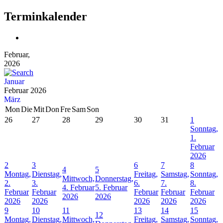
Terminkalender
Februar,
2026
Januar
Februar 2026
März
Mon
Die
Mit
Don
Fre
Sam
Son
26
27
28
29
30
31
1
Sonntag,
1.
Februar
2026
2
3
6
7
8
4
5
Montag,
Dienstag,
Freitag,
Samstag,
Sonntag,
Mittwoch,
Donnerstag,
2.
3.
6.
7.
8.
4. Februar
5. Februar
Februar
Februar
Februar
Februar
Februar
2026
2026
2026
2026
2026
2026
2026
9
10
11
13
14
15
12
Montag,
Dienstag,
Mittwoch,
Freitag,
Samstag,
Sonntag,