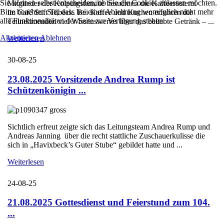
Sie können selbst entscheiden, ob Sie die Cookies zulassen möchten.
Mitglieder der Kolpingsfamilie besuchten die Kaffeerösterei
Bitte beachten Sie, dass bei einer Ablehnung womöglich nicht mehr
im Café Stift Tilbeck. Bei Kaffee und Kuchen erfuhren die
alle Funktionalitäten der Seite zur Verfügung stehen.
Teilnehmenden viel Wissenswertes über das beliebte Getränk – ...
Akzeptieren
Ablehnen
Weiterlesen
30-08-25
23.08.2025 Vorsitzende Andrea Rump ist
Schützenkönigin ...
Sichtlich erfreut zeigte sich das Leitungsteam Andrea Rump und
Andreas Janning über die recht stattliche Zuschauerkulisse die
sich in „Havixbeck’s Guter Stube“ gebildet hatte und ...
Weiterlesen
24-08-25
21.08.2025 Gottesdienst und Feierstund zum 104.
...