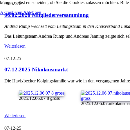
können selbst entscheiden, ob Sie die Cookies zulassen möchten. Bitte
06-02-26
Akzeptieren
Ablehnen
06.02.2026 Mitgliederversammlung
Andrea Rump wechselt vom Leitungsteam in den Kreisverband Luka
Das Leitungsteam Andrea Rump und Andreas Janning zeigte sich sehr e
Weiterlesen
07-12-25
07.12.2025 Nikolausmarkt
Die Havixbecker Kolpingsfamilie war wie in den vergangenen Jahren
2025.12.06.07 8 gross
2025.12.06.07.nikolausmark
Weiterlesen
07-12-25