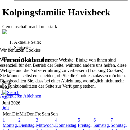
Kolpingsfamilie Havixbeck
Gemeinschaft macht uns stark
Aktuelle Seite:
Startseite
Wir benutzen Cookies
Terminkalender
Wir nutzen Cookies auf unserer Website. Einige von ihnen sind
essenziell für den Betrieb der Seite, während andere uns helfen, diese
Website und die Nutzererfahrung zu verbessern (Tracking Cookies).
Sie können selbst entscheiden, ob Sie die Cookies zulassen möchten.
Bitte beachten Sie, dass bei einer Ablehnung womöglich nicht mehr
Juni,
alle Funktionalitäten der Seite zur Verfügung stehen.
2026
Akzeptieren
Ablehnen
Mai
Juni 2026
Juli
Mon
Die
Mit
Don
Fre
Sam
Son
1
2
3
4
5
6
7
Montag,
Dienstag,
Mittwoch,
Donnerstag,
Freitag,
Samstag,
Sonntag,