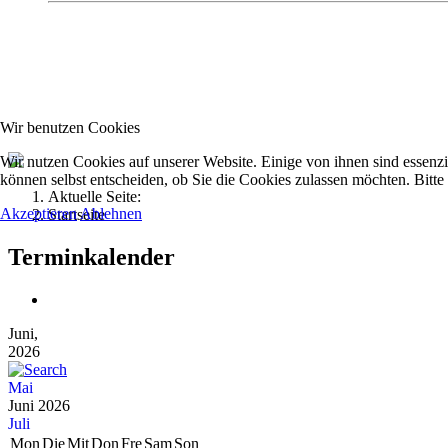
Kolpingsfamilie Hav
Wir benutzen Cookies
Gemeinschaft macht uns stark
Wir nutzen Cookies auf unserer Website. Einige von ihnen sind essenzi
können selbst entscheiden, ob Sie die Cookies zulassen möchten. Bitte
Aktuelle Seite:
Akzeptieren
Ablehnen
Startseite
Terminkalender
Juni,
2026
Mai
Juni 2026
Juli
Mon
Die
Mit
Don
Fre
Sam
Son