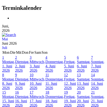
Terminkalender
Juni,
2026
Mai
Juni 2026
Juli
Mon
Die
Mit
Don
Fre
Sam
Son
1
2
3
4
5
6
7
Montag,
Dienstag,
Mittwoch,
Donnerstag,
Freitag,
Samstag,
Sonntag,
1. Juni
2. Juni
3. Juni
4. Juni
5. Juni
6. Juni
7. Juni
2026
2026
2026
2026
2026
2026
2026
8
9
10
11
12
13
14
Montag,
Dienstag,
Mittwoch,
Donnerstag,
Freitag,
Samstag,
Sonntag,
8. Juni
9. Juni
10. Juni
11. Juni
12. Juni
13. Juni
14. Juni
2026
2026
2026
2026
2026
2026
2026
15
16
17
18
19
20
21
Montag,
Dienstag,
Mittwoch,
Donnerstag,
Freitag,
Samstag,
Sonntag,
15. Juni
16. Juni
17. Juni
18. Juni
19. Juni
20. Juni
21. Juni
2026
2026
2026
2026
2026
2026
2026