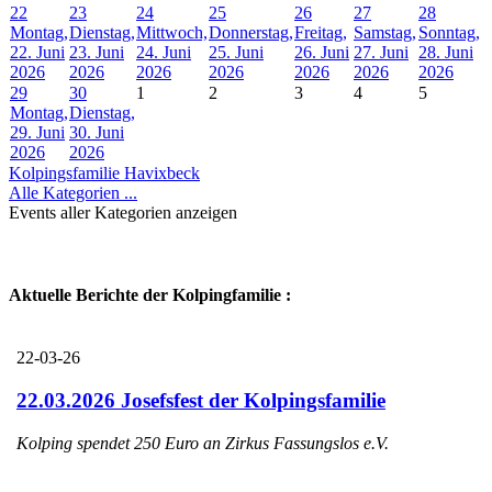
22
23
24
25
26
27
28
Montag,
Dienstag,
Mittwoch,
Donnerstag,
Freitag,
Samstag,
Sonntag,
22. Juni
23. Juni
24. Juni
25. Juni
26. Juni
27. Juni
28. Juni
2026
2026
2026
2026
2026
2026
2026
29
30
1
2
3
4
5
Montag,
Dienstag,
29. Juni
30. Juni
2026
2026
Kolpingsfamilie Havixbeck
Alle Kategorien ...
Events aller Kategorien anzeigen
Aktuelle Berichte der Kolpingfamilie :
22-03-26
22.03.2026 Josefsfest der Kolpingsfamilie
Kolping spendet 250 Euro an Zirkus Fassungslos e.V.