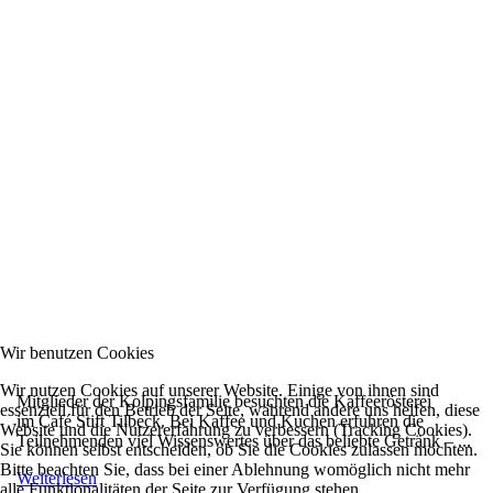
Wir benutzen Cookies
Wir nutzen Cookies auf unserer Website. Einige von ihnen sind
Mitglieder der Kolpingsfamilie besuchten die Kaffeerösterei
essenziell für den Betrieb der Seite, während andere uns helfen, diese
im Café Stift Tilbeck. Bei Kaffee und Kuchen erfuhren die
Website und die Nutzererfahrung zu verbessern (Tracking Cookies).
Teilnehmenden viel Wissenswertes über das beliebte Getränk – ...
Sie können selbst entscheiden, ob Sie die Cookies zulassen möchten.
Bitte beachten Sie, dass bei einer Ablehnung womöglich nicht mehr
Weiterlesen
alle Funktionalitäten der Seite zur Verfügung stehen.