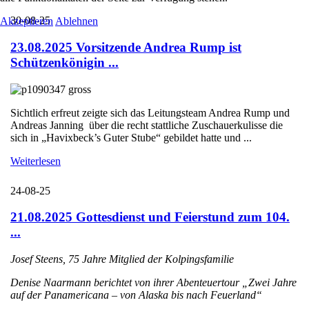
30-08-25
Akzeptieren
Ablehnen
23.08.2025 Vorsitzende Andrea Rump ist
Schützenkönigin ...
Sichtlich erfreut zeigte sich das Leitungsteam Andrea Rump und
Andreas Janning über die recht stattliche Zuschauerkulisse die
sich in „Havixbeck’s Guter Stube“ gebildet hatte und ...
Weiterlesen
24-08-25
21.08.2025 Gottesdienst und Feierstund zum 104.
...
Josef Steens, 75 Jahre Mitglied der Kolpingsfamilie
Denise Naarmann berichtet von ihrer Abenteuertour „Zwei Jahre
auf der Panamericana – von Alaska bis nach Feuerland“